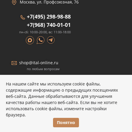
Москва, ул. Профсоюзная, 76
+7(495) 298-98-88
+7(968) 740-01-01
пн-сб: 10:00-20:00, вс: 11:00-18:00
shop@ital-online.ru
по любым вопросам
На нашем сайте мы используем cookie файлы,
содержащие информацию о предыдущих посещениях
веб-сайта. Данные обрабатываются для улучшения
качества работы нашего веб-сайта. Если вы не хотите
Размещенные на сайте данные носят информационный
использовать cookie файлы, измените настройки
характер и не являются публичной офертой.
браузера.
© COPYRIGHT 2026 ITALON, ООО "СИТИ"
Понятно