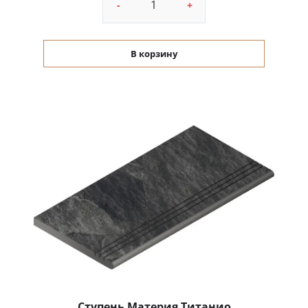
-
+
В корзину
Ступень Материя Титанио