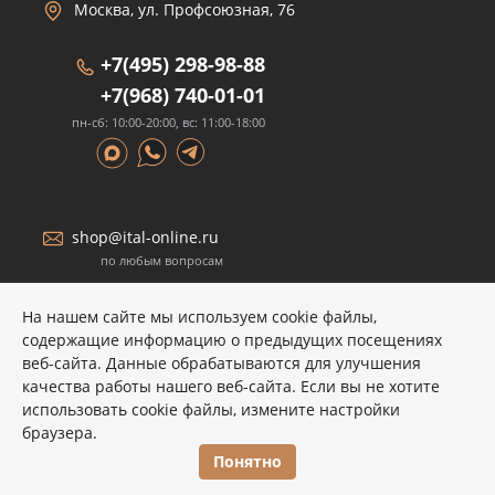
Москва, ул. Профсоюзная, 76
+7(495) 298-98-88
+7(968) 740-01-01
пн-сб: 10:00-20:00, вс: 11:00-18:00
shop@ital-online.ru
по любым вопросам
На нашем сайте мы используем cookie файлы,
содержащие информацию о предыдущих посещениях
веб-сайта. Данные обрабатываются для улучшения
качества работы нашего веб-сайта. Если вы не хотите
Размещенные на сайте данные носят информационный
использовать cookie файлы, измените настройки
характер и не являются публичной офертой.
браузера.
© COPYRIGHT 2026 ITALON, ООО "СИТИ"
Понятно