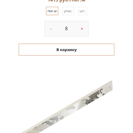
пог.м
упак.
шт.
-
+
В корзину