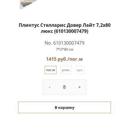
Плинтус Стелларис Довер Лайт 7,2x80
люкс (610130007479)
No. 610130007479
7*2*80 см
1415 руб./пог.м
пог.м
упак.
шт.
-
+
В корзину