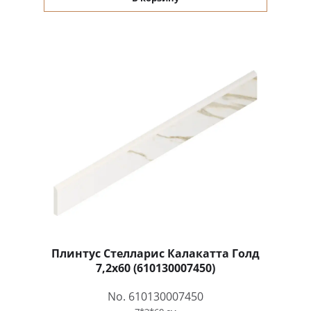
Плинтус Стелларис Калакатта Голд
7,2x60 (610130007450)
No. 610130007450