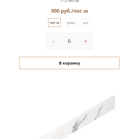
7*2*60 см
990 руб./пог.м
пог.м
упак.
шт.
-
+
В корзину