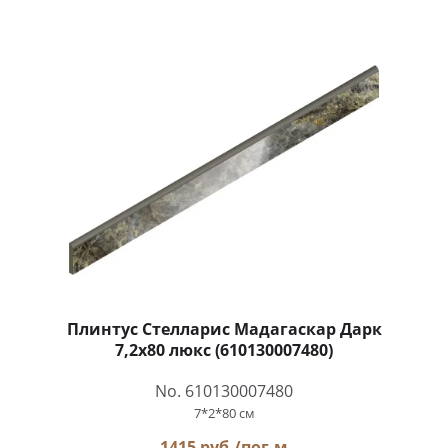
Плинтус Стелларис Мадагаскар Дарк
7,2x80 люкс (610130007480)
No. 610130007480
7*2*80 см
1415 руб./пог.м