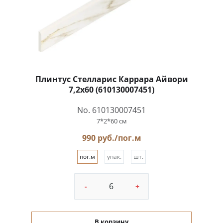
Плинтус Стелларис Каррара Айвори
7,2x60 (610130007451)
No. 610130007451
7*2*60 см
990 руб./пог.м
пог.м
упак.
шт.
-
+
В корзину