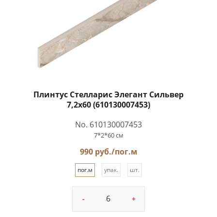
Плинтус Стелларис Элегант Сильвер
7,2x60 (610130007453)
No. 610130007453
7*2*60 см
990 руб./пог.м
пог.м
упак.
шт.
-
+