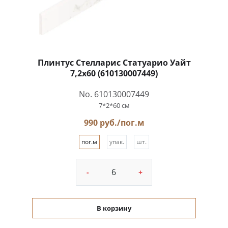
Плинтус Стелларис Статуарио Уайт
7,2x60 (610130007449)
No. 610130007449
7*2*60 см
990 руб./пог.м
пог.м
упак.
шт.
-
+
В корзину