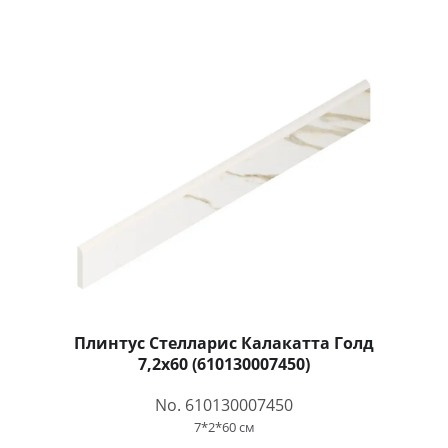
Плинтус Стелларис Калакатта Голд
7,2x60 (610130007450)
No. 610130007450
7*2*60 см