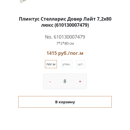
Плинтус Стелларис Довер Лайт 7,2x80
люкс (610130007479)
No. 610130007479
7*2*80 см
1415 руб./пог.м
пог.м
упак.
шт.
-
+
В корзину