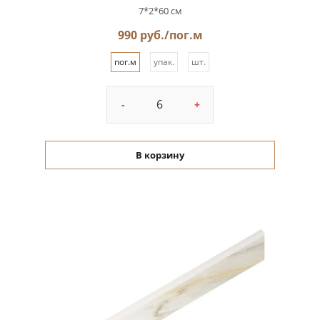
7*2*60 см
990 руб./пог.м
пог.м
упак.
шт.
-
+
В корзину