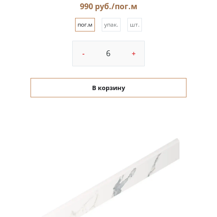
990 руб./пог.м
пог.м
упак.
шт.
-
+
В корзину