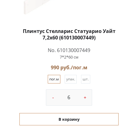
Плинтус Стелларис Статуарио Уайт
7,2x60 (610130007449)
No. 610130007449
7*2*60 см
990 руб./пог.м
пог.м
упак.
шт.
-
+
В корзину