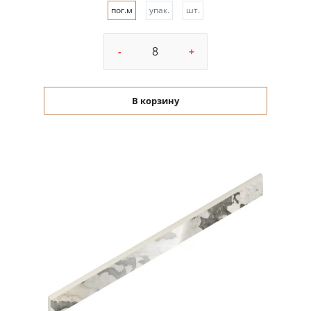
пог.м
упак.
шт.
-
+
В корзину