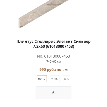
Плинтус Стелларис Элегант Сильвер
7,2x60 (610130007453)
No. 610130007453
7*2*60 см
990 руб./пог.м
пог.м
упак.
шт.
-
+