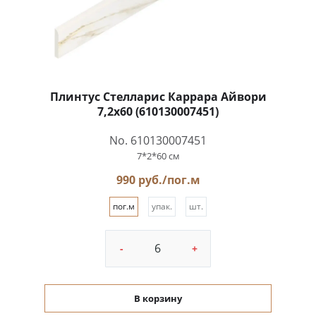
Плинтус Стелларис Каррара Айвори
7,2x60 (610130007451)
No. 610130007451
7*2*60 см
990 руб./пог.м
пог.м
упак.
шт.
-
+
В корзину