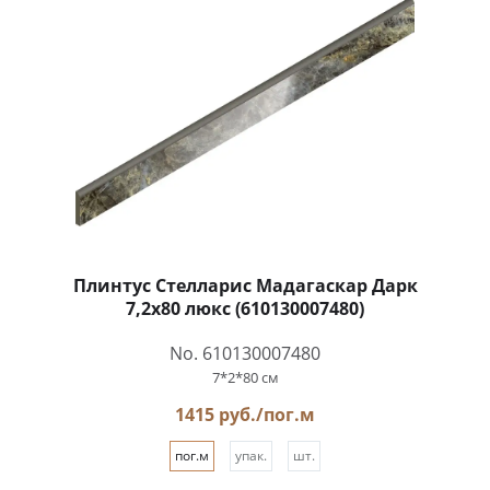
Плинтус Стелларис Мадагаскар Дарк
7,2x80 люкс (610130007480)
No. 610130007480
7*2*80 см
1415 руб./пог.м
пог.м
упак.
шт.