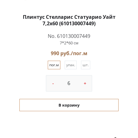
Плинтус Стелларис Статуарио Уайт
7,2x60 (610130007449)
No. 610130007449
7*2*60 см
990 руб./пог.м
пог.м
упак.
шт.
-
+
В корзину