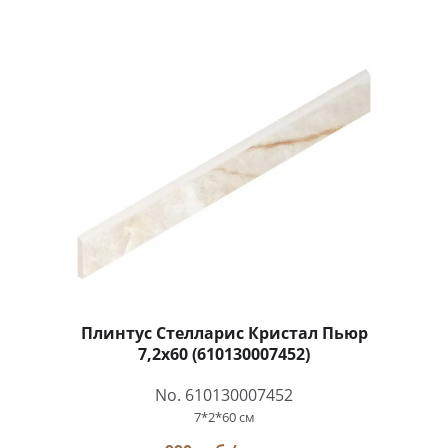
Плинтус Стелларис Кристал Пьюр
7,2x60 (610130007452)
No. 610130007452
7*2*60 см