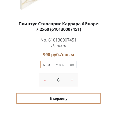
Плинтус Стелларис Каррара Айвори
7,2x60 (610130007451)
No. 610130007451
7*2*60 см
990 руб./пог.м
пог.м
упак.
шт.
-
+
В корзину