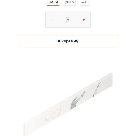
пог.м
упак.
шт.
-
+
В корзину