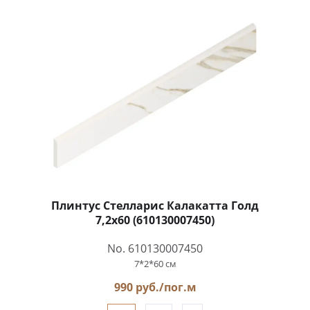
Плинтус Стелларис Калакатта Голд
7,2x60 (610130007450)
No. 610130007450
7*2*60 см
990 руб./пог.м