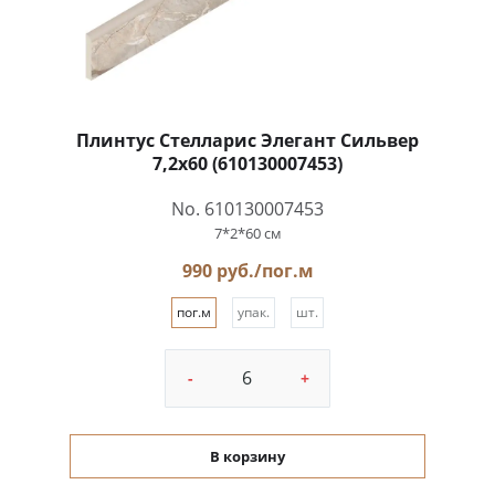
Плинтус Стелларис Элегант Сильвер
7,2x60 (610130007453)
No. 610130007453
7*2*60 см
990 руб./пог.м
пог.м
упак.
шт.
-
+
В корзину