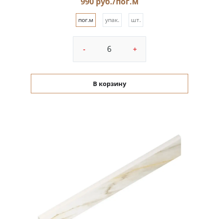
990 руб./пог.м
пог.м
упак.
шт.
-
+
В корзину