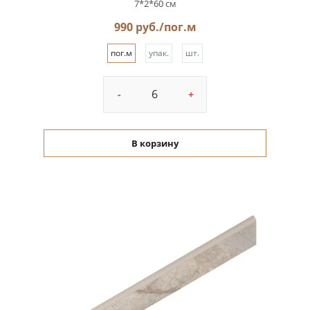
7*2*60 см
990 руб./пог.м
пог.м
упак.
шт.
-
+
В корзину