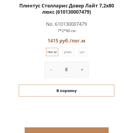
Плинтус Стелларис Довер Лайт 7,2x80
люкс (610130007479)
No. 610130007479
7*2*80 см
1415 руб./пог.м
пог.м
упак.
шт.
-
+
В корзину