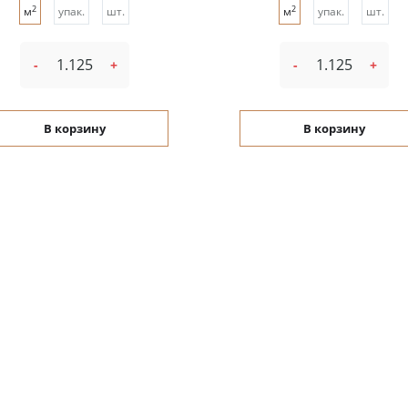
2
2
м
упак.
шт.
м
упак.
шт.
-
+
-
+
В корзину
В корзину