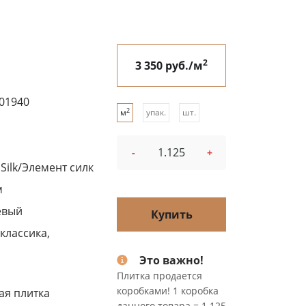
2
3 350 руб./м
01940
2
м
упак.
шт.
-
+
Silk/Элемент силк
м
евый
Купить
классика,
с
Это важно!
Плитка продается
коробками! 1 коробка
ая плитка
данного товара = 1.125