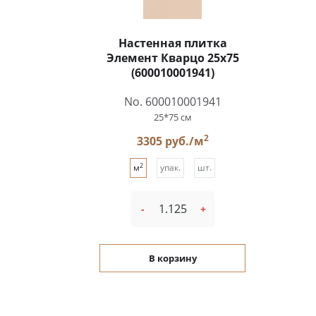
Настенная плитка
Элемент Кварцо 25x75
(600010001941)
No. 600010001941
25*75 см
2
3305 руб./м
2
м
упак.
шт.
-
+
В корзину