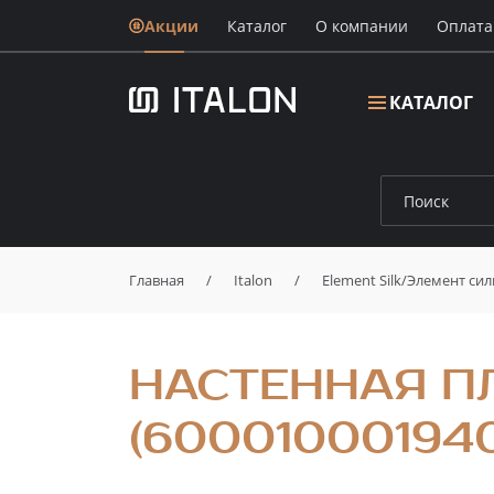
Акции
Каталог
О компании
Oплата
КАТАЛОГ
Главная
/
Italon
/
Element Silk/Элемент сил
НАСТЕННАЯ П
(600010001940