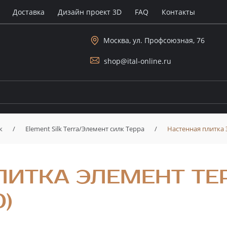
Доставка
Дизайн проект 3D
FAQ
Контакты
Москва, ул. Профсоюзная, 76
shop@ital-online.ru
к
/
Element Silk Terra/Элемент силк Терра
/
Настенная плитка 
ЛИТКА ЭЛЕМЕНТ ТЕР
)