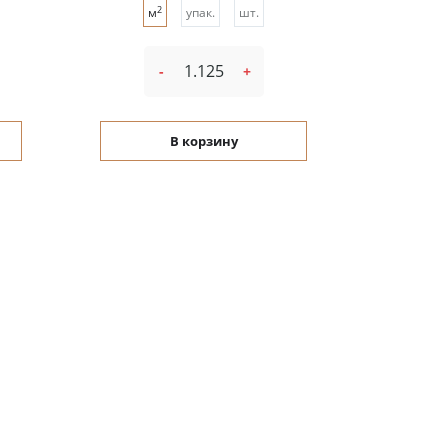
2
м
упак.
шт.
-
+
В корзину