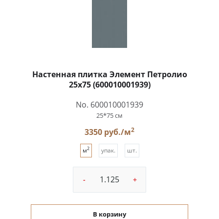
Настенная плитка Элемент Петролио
25x75 (600010001939)
No. 600010001939
25*75 см
2
3350 руб./м
2
м
упак.
шт.
-
+
В корзину