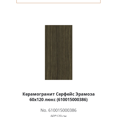
Керамогранит Серфейс Эрамоза
60x120 люкс (610015000386)
No. 610015000386
60*120 см