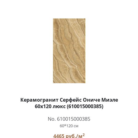
Керамогранит Серфейс Ониче Миэле
60x120 люкс (610015000385)
No. 610015000385
60*120 см
2
4465 руб./м