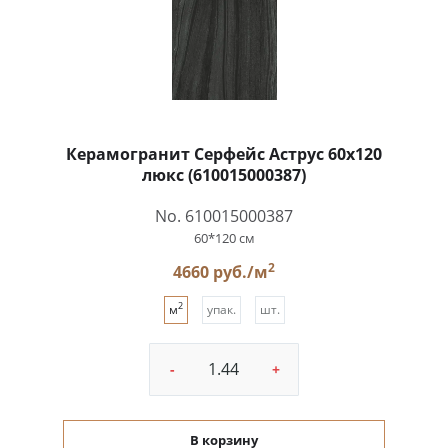
Керамогранит Серфейс Аструс 60x120
люкс (610015000387)
No. 610015000387
60*120 см
2
4660 руб./м
2
м
упак.
шт.
-
+
В корзину