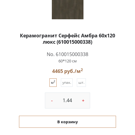
Керамогранит Серфейс Амбра 60x120
люкс (610015000338)
No. 610015000338
60*120 см
2
4465 руб./м
2
м
упак.
шт.
-
+
В корзину