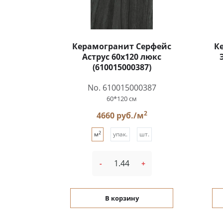
Керамогранит Серфейс
К
Аструс 60x120 люкс
(610015000387)
No. 610015000387
60*120 см
2
4660 руб./м
2
м
упак.
шт.
-
+
В корзину