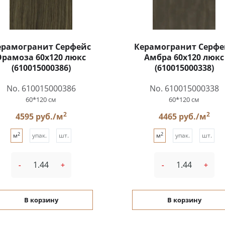
ерамогранит Серфейс
Керамогранит Серфе
Эрамоза 60x120 люкс
Амбра 60x120 люкс
(610015000386)
(610015000338)
No. 610015000386
No. 610015000338
60*120 см
60*120 см
2
2
4595 руб./м
4465 руб./м
2
2
м
упак.
шт.
м
упак.
шт.
-
+
-
+
В корзину
В корзину