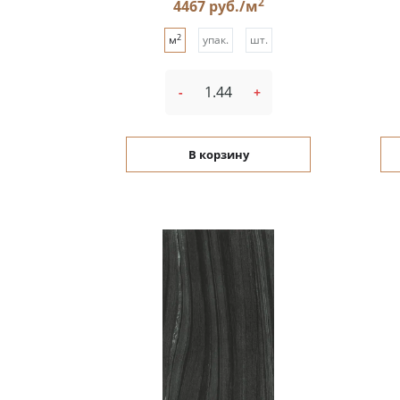
2
4467 руб./м
2
м
упак.
шт.
-
+
В корзину