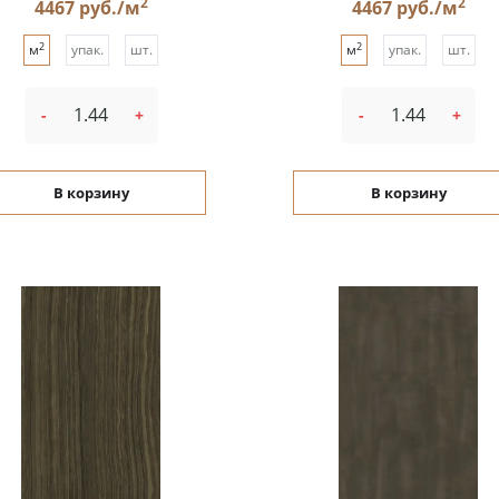
2
2
4467 руб./м
4467 руб./м
2
2
м
упак.
шт.
м
упак.
шт.
-
+
-
+
В корзину
В корзину