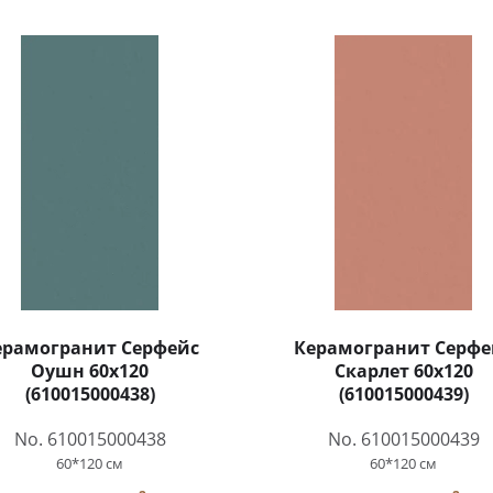
ерамогранит Серфейс
Керамогранит Серфе
Оушн 60x120
Скарлет 60x120
(610015000438)
(610015000439)
No. 610015000438
No. 610015000439
60*120 см
60*120 см