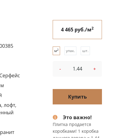
2
4 465 руб./м
00385
2
м
упак.
шт.
-
+
/Серфейс
см
й
Купить
, лофт,
енный
Это важно!
Плитка продается
коробками! 1 коробка
ранит
данного товара = 1.44