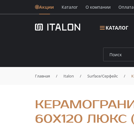
Акции
Каталог
О компании
Oплата
КАТАЛОГ
Главная
/
Italon
/
Surface/Серфейс
/
К
КЕРАМОГРАНИ
60X120 ЛЮКС 