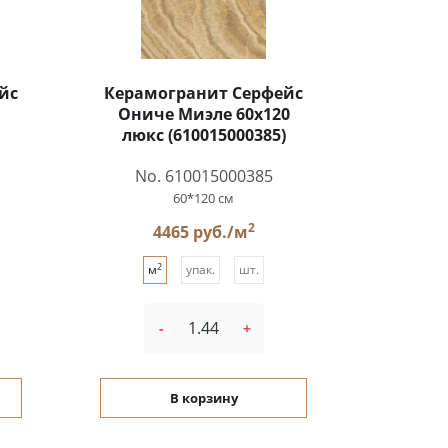
йс
Керамогранит Серфейс
Ониче Миэле 60x120
люкс (610015000385)
No. 610015000385
60*120 см
2
4465 руб./м
2
м
упак.
шт.
-
+
В корзину