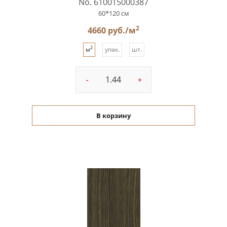
No. 610015000387
60*120 см
2
4660 руб./м
2
м
упак.
шт.
-
+
В корзину