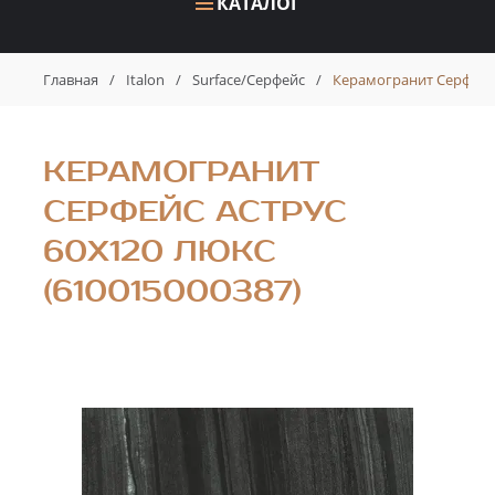
КАТАЛОГ
Главная
/
Italon
/
Surface/Серфейс
/
Керамогранит Серфейс 
КЕРАМОГРАНИТ
СЕРФЕЙС АСТРУС
60X120 ЛЮКС
(610015000387)