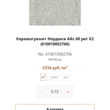
Керамогранит Нордика Айс 60 рет X2
(610010002766)
No. 610010002766
60*60 см
2
5334 руб./м
2
м
упак.
шт.
-
+
В корзину