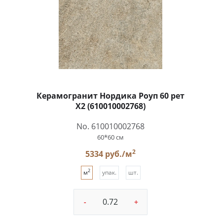
Керамогранит Нордика Роуп 60 рет
X2 (610010002768)
No. 610010002768
60*60 см
2
5334 руб./м
2
м
упак.
шт.
-
+