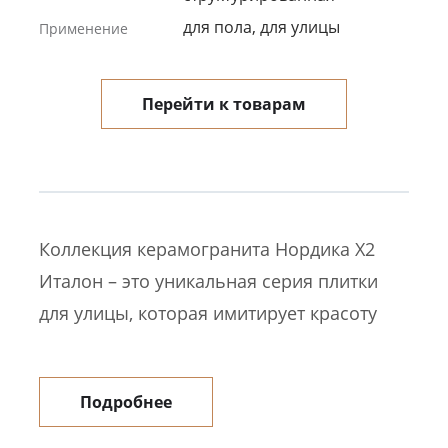
для пола, для улицы
Применение
Перейти к товарам
Коллекция керамогранита Нордика Х2
Италон – это уникальная серия плитки
для улицы, которая имитирует красоту
натурального камня. Поверхность имеет
специальное нескользящее покрытие
Подробнее
для обеспечения безопасности даже во
влажном состоянии. Может