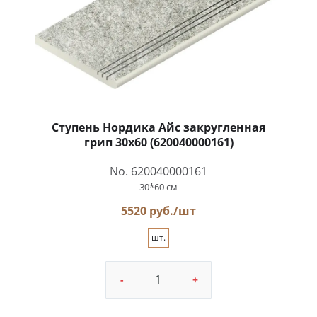
после дождя.
Плитка Италон Нордика позволяет
реализовать самые смелые идеи.
Благодаря выбранной фактуре, можно
воплотить в жизнь оригинальные
природные идеи и подчеркнуть красоту
Ступень Нордика Айс закругленная
экстерьера конкретного объекта без
грип 30x60 (620040000161)
лишних усилий.
No. 620040000161
30*60 см
5520 руб./шт
шт.
-
+