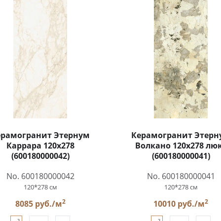
ерамогранит Этернум
Керамогранит Этерн
Каррара 120x278
Волкано 120x278 лю
(600180000042)
(600180000041)
No. 600180000042
No. 600180000041
120*278 см
120*278 см
2
2
8085 руб./м
10010 руб./м
2
2