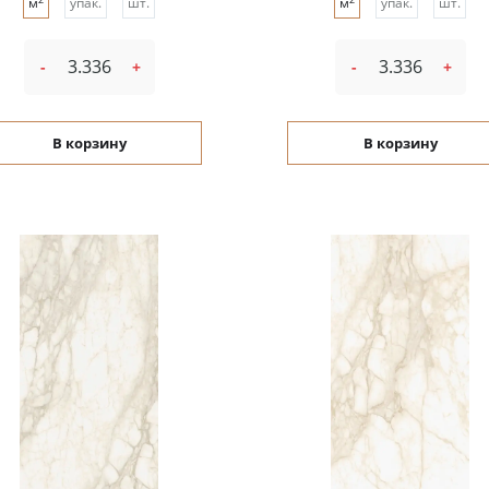
м
упак.
шт.
м
упак.
шт.
-
+
-
+
В корзину
В корзину