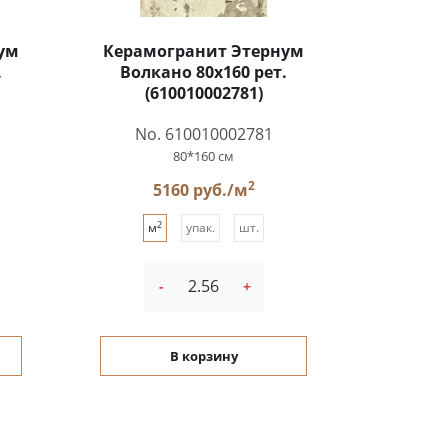
ум
Керамогранит Этернум
.
Волкано 80x160 рет.
(610010002781)
No. 610010002781
80*160 см
2
5160 руб./м
2
м
упак.
шт.
-
+
В корзину