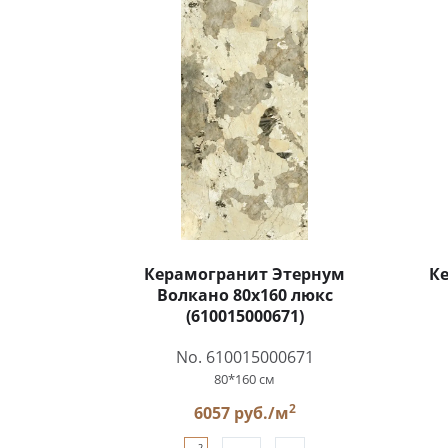
Керамогранит Этернум
К
Волкано 80x160 люкс
(610015000671)
No. 610015000671
80*160 см
2
6057 руб./м
2