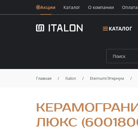
Акции
Каталог
О компании
Oплата
КАТАЛОГ
Главная
/
Italon
/
Eternum/Этернум
/
КЕРАМОГРАНИ
ЛЮКС (600180