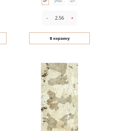
м
упак.
шт.
-
+
В корзину