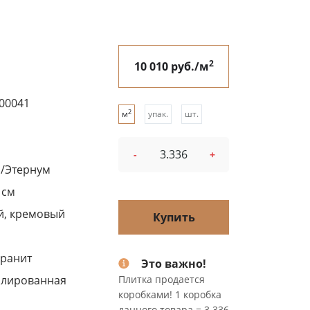
2
10 010 руб./м
00041
2
м
упак.
шт.
-
+
/Этернум
 см
й, кремовый
Купить
ранит
Это важно!
олированная
Плитка продается
коробками! 1 коробка
данного товара = 3.336