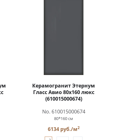
ум
Керамогранит Этернум
кс
Гласс Авио 80x160 люкс
(610015000674)
No. 610015000674
80*160 см
2
6134 руб./м
2