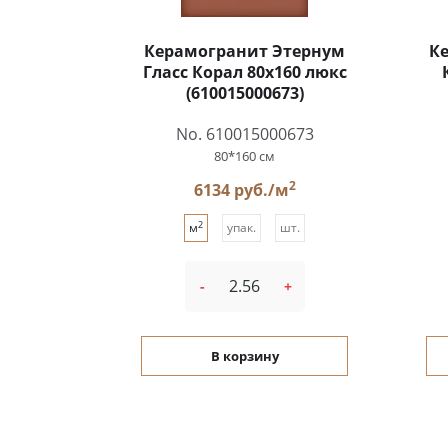
Керамогранит Этернум
К
Гласс Корал 80x160 люкс
(610015000673)
No. 610015000673
80*160 см
2
6134 руб./м
2
м
упак.
шт.
-
+
В корзину