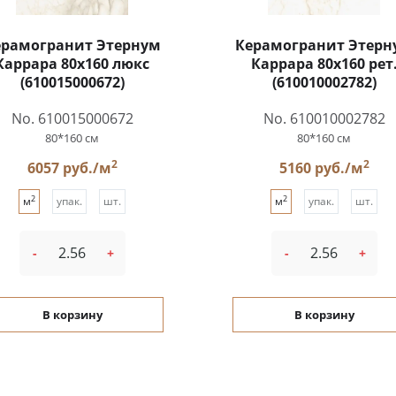
ерамогранит Этернум
Керамогранит Этерн
Каррара 80x160 люкс
Каррара 80x160 рет
(610015000672)
(610010002782)
No. 610015000672
No. 610010002782
80*160 см
80*160 см
2
2
6057 руб./м
5160 руб./м
2
2
м
упак.
шт.
м
упак.
шт.
-
+
-
+
В корзину
В корзину