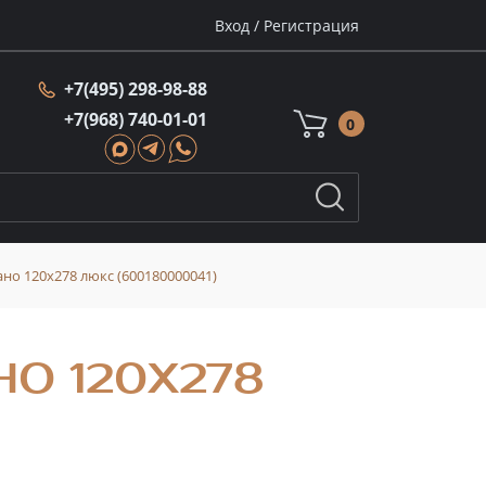
Вход
/
Регистрация
+7(495) 298-98-88
+7(968) 740-01-01
0
но 120x278 люкс (600180000041)
О 120X278