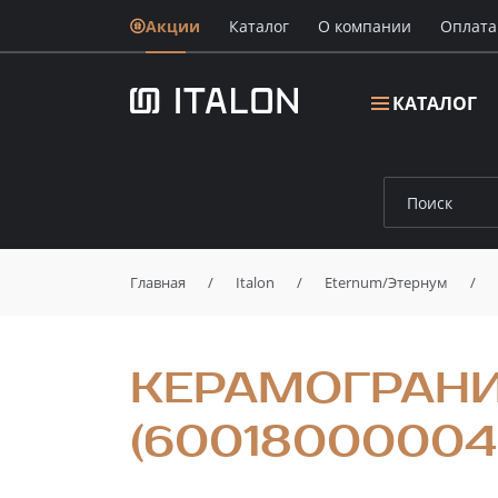
Акции
Каталог
О компании
Oплата
КАТАЛОГ
Главная
/
Italon
/
Eternum/Этернум
/
КЕРАМОГРАНИ
(60018000004