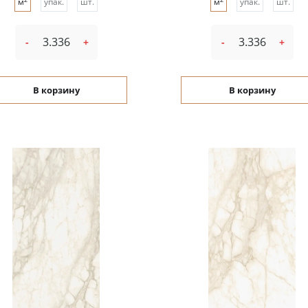
м
упак.
шт.
м
упак.
шт.
-
+
-
+
В корзину
В корзину