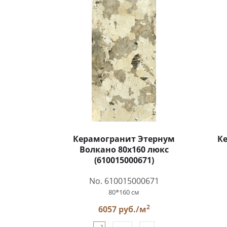
Керамогранит Этернум
К
Волкано 80x160 люкс
(610015000671)
No. 610015000671
80*160 см
2
6057 руб./м
2