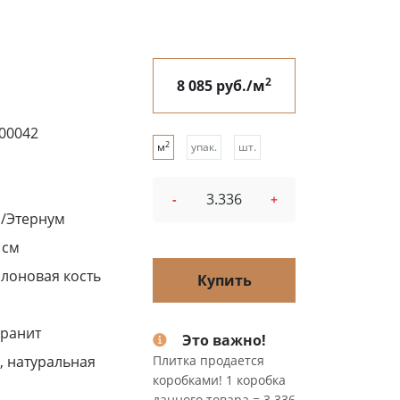
2
8 085 руб./м
00042
2
м
упак.
шт.
-
+
/Этернум
 см
слоновая кость
Купить
ранит
Это важно!
, натуральная
Плитка продается
коробками! 1 коробка
данного товара = 3.336