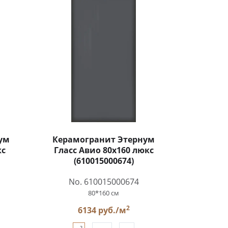
ум
Керамогранит Этернум
кс
Гласс Авио 80x160 люкс
(610015000674)
No. 610015000674
80*160 см
2
6134 руб./м
2