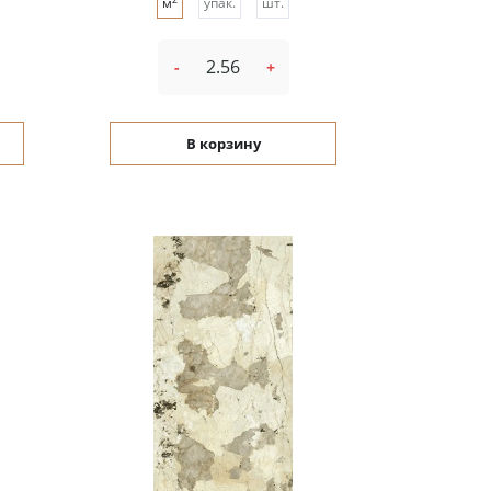
м
упак.
шт.
-
+
В корзину