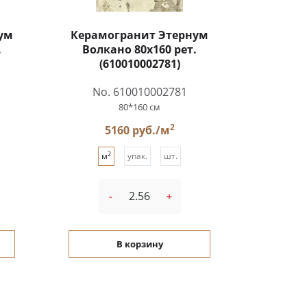
ум
Керамогранит Этернум
.
Волкано 80x160 рет.
(610010002781)
No. 610010002781
80*160 см
2
5160 руб./м
2
м
упак.
шт.
-
+
В корзину