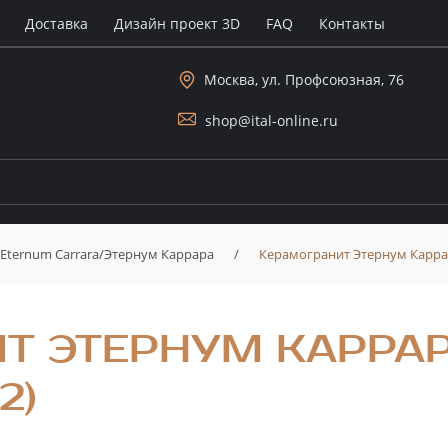
Доставка
Дизайн проект 3D
FAQ
Контакты
Москва, ул. Профсоюзная, 76
shop@ital-online.ru
Eternum Carrara/Этернум Каррара
/
Керамогранит Этернум Каррар
Т ЭТЕРНУМ КАРРАР
2)