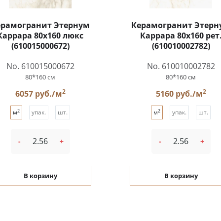
ерамогранит Этернум
Керамогранит Этерн
Каррара 80x160 люкс
Каррара 80x160 рет
(610015000672)
(610010002782)
No. 610015000672
No. 610010002782
80*160 см
80*160 см
2
2
6057 руб./м
5160 руб./м
2
2
м
упак.
шт.
м
упак.
шт.
-
+
-
+
В корзину
В корзину