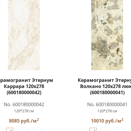
ерамогранит Этернум
Керамогранит Этерн
Каррара 120x278
Волкано 120x278 лю
(600180000042)
(600180000041)
No. 600180000042
No. 600180000041
120*278 см
120*278 см
2
2
8085 руб./м
10010 руб./м
2
2