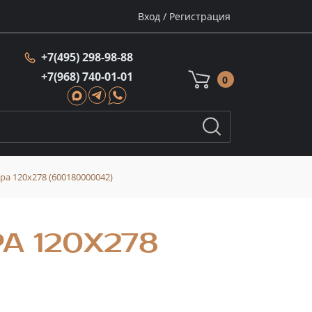
Вход
/
Регистрация
+7(495) 298-98-88
+7(968) 740-01-01
0
а 120x278 (600180000042)
А 120X278