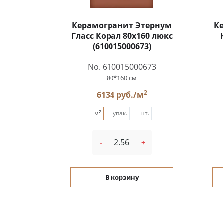
Керамогранит Этернум
К
Гласс Корал 80x160 люкс
(610015000673)
No. 610015000673
80*160 см
2
6134 руб./м
2
м
упак.
шт.
-
+
В корзину