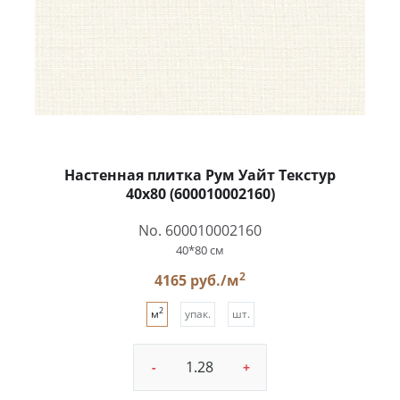
Настенная плитка Рум Уайт Текстур
40x80 (600010002160)
No. 600010002160
40*80 см
2
4165 руб./м
2
м
упак.
шт.
-
+