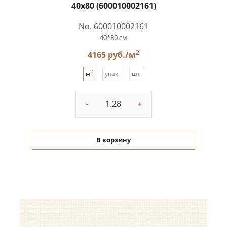
40x80 (600010002161)
No. 600010002161
40*80 см
2
4165 руб./м
2
м
упак.
шт.
-
+
В корзину