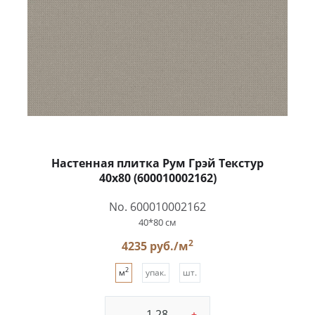
Настенная плитка Рум Грэй Текстур
40x80 (600010002162)
No. 600010002162
40*80 см
2
4235 руб./м
2
м
упак.
шт.
-
+