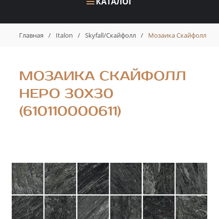
КАТАЛОГ
Главная
/
Italon
/
Skyfall/Скайфолл
/
Мозаика Скайфолл Неро
МОЗАИКА СКАЙФОЛЛ
НЕРО 30X30
(610110000611)