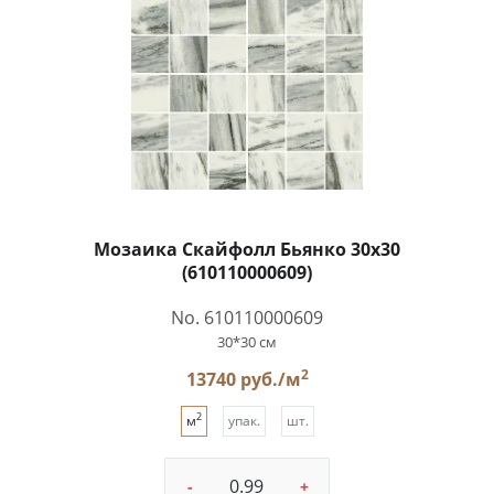
Мозаика Скайфолл Бьянко 30x30
(610110000609)
No. 610110000609
30*30 см
2
13740 руб./м
2
м
упак.
шт.
-
+