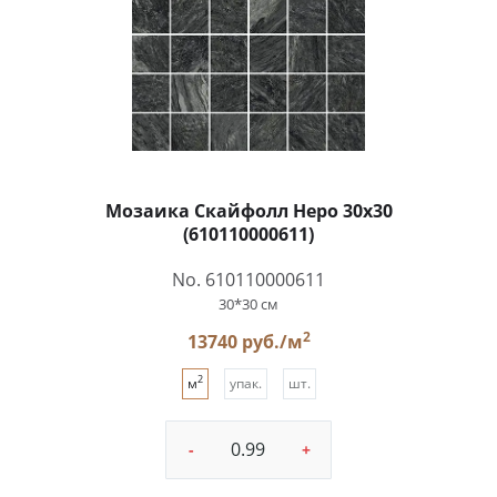
Мозаика Скайфолл Неро 30x30
(610110000611)
No. 610110000611
30*30 см
2
13740 руб./м
2
м
упак.
шт.
-
+