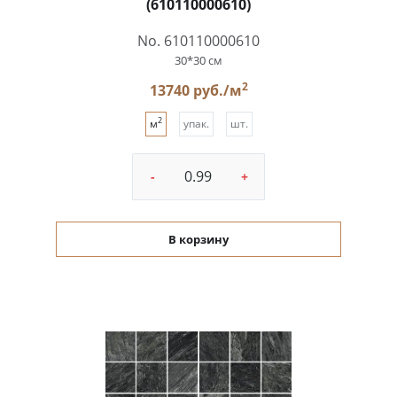
(610110000610)
No. 610110000610
30*30 см
2
13740 руб./м
2
м
упак.
шт.
-
+
В корзину