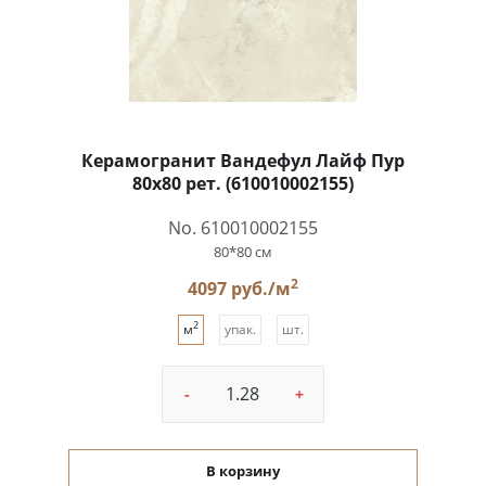
Керамогранит Вандефул Лайф Пур
80x80 рет. (610010002155)
No. 610010002155
80*80 см
2
4097 руб./м
2
м
упак.
шт.
-
+
В корзину