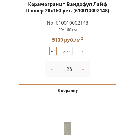
Керамогранит Вандефул Лайф
Пэппер 20x160 рет. (610010002148)
No. 610010002148
20*160 см
2
5109 руб./м
2
м
упак.
шт.
-
+
В корзину