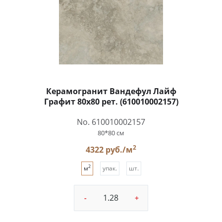
Керамогранит Вандефул Лайф
Графит 80x80 рет. (610010002157)
No. 610010002157
80*80 см
2
4322 руб./м
2
м
упак.
шт.
-
+