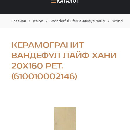
КАТАЛОГ
Главная
/
Italon
/
Wonderful Life/Вандефул Лайф
/
Wonderfu
КЕРАМОГРАНИТ
ВАНДЕФУЛ ЛАЙФ ХАНИ
20X160 РЕТ.
(610010002146)