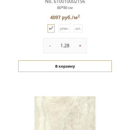
No. 610010002156
80*80 см
2
4097 руб./м
2
м
упак.
шт.
-
+
В корзину