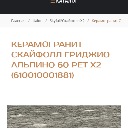
КАТАЛОГ
Главная
/
Italon
/
Skyfall/Скайфолл X2
/
Керамогранит Скайф
КЕРАМОГРАНИТ
СКАЙФОЛЛ ГРИДЖИО
АЛЬПИНО 60 РЕТ X2
(610010001881)