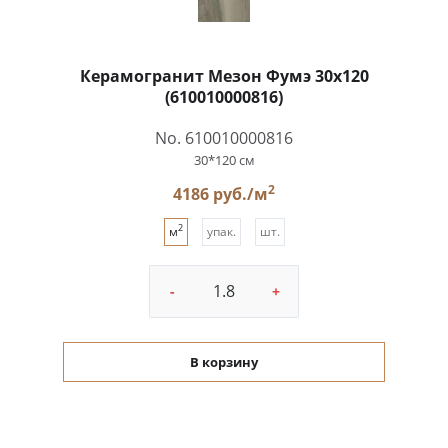
Керамогранит Мезон Фумэ 30x120
(610010000816)
No. 610010000816
30*120 см
2
4186 руб./м
2
м
упак.
шт.
-
+
В корзину