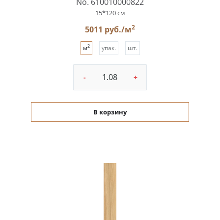
No. 610010000822
15*120 см
2
5011 руб./м
2
м
упак.
шт.
-
+
В корзину