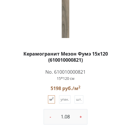
Керамогранит Мезон Фумэ 15x120
(610010000821)
No. 610010000821
15*120 см
2
5198 руб./м
2
м
упак.
шт.
-
+