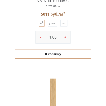
No. 610010000822
15*120 см
2
5011 руб./м
2
м
упак.
шт.
-
+
В корзину