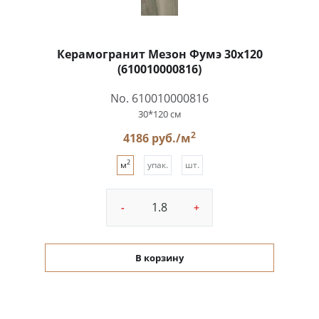
Керамогранит Мезон Фумэ 30x120
(610010000816)
No. 610010000816
30*120 см
2
4186 руб./м
2
м
упак.
шт.
-
+
В корзину