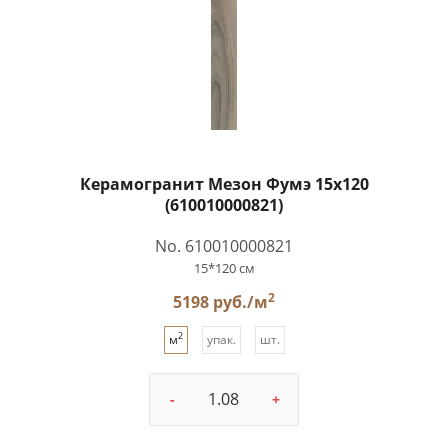
Керамогранит Мезон Фумэ 15x120
(610010000821)
No. 610010000821
15*120 см
2
5198 руб./м
2
м
упак.
шт.
-
+