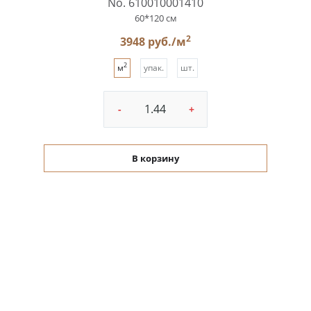
No. 610010001410
60*120 см
2
3948 руб./м
2
м
упак.
шт.
-
+
В корзину