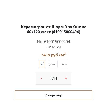
Керамогранит Шарм Эво Оникс
60x120 люкс (610015000404)
No. 610015000404
60*120 см
2
5418 руб./м
2
м
упак.
шт.
-
+
В корзину