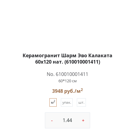
Керамогранит Шарм Эво Калаката
60x120 нат. (610010001411)
No. 610010001411
60*120 см
2
3948 руб./м
2
м
упак.
шт.
-
+