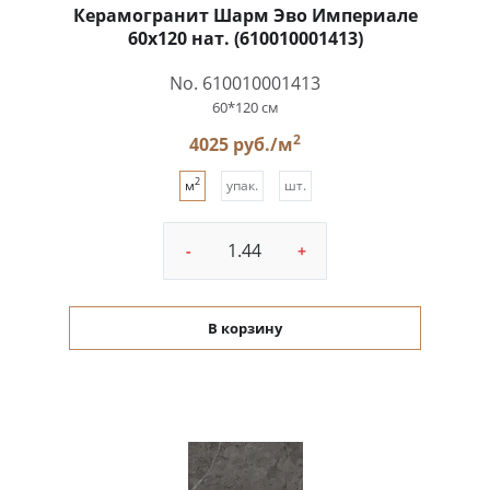
Керамогранит Шарм Эво Империале
60x120 нат. (610010001413)
No. 610010001413
60*120 см
2
4025 руб./м
2
м
упак.
шт.
-
+
В корзину