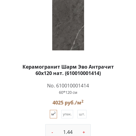
Керамогранит Шарм Эво Антрачит
60x120 нат. (610010001414)
No. 610010001414
60*120 см
2
4025 руб./м
2
м
упак.
шт.
-
+