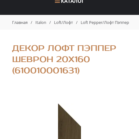
КАТАЛОГ
Главная
/
Italon
/
Loft/Лофт
/
Loft Pepper/Лофт Пэппер
/
Д
ДЕКОР ЛОФТ ПЭППЕР
ШЕВРОН 20X160
(610010001631)