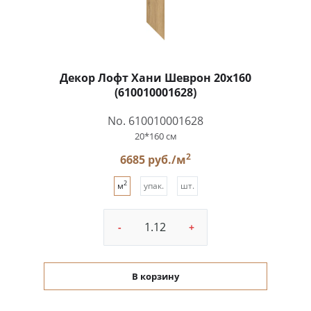
Декор Лофт Хани Шеврон 20x160
(610010001628)
No. 610010001628
20*160 см
2
6685 руб./м
2
м
упак.
шт.
-
+
В корзину