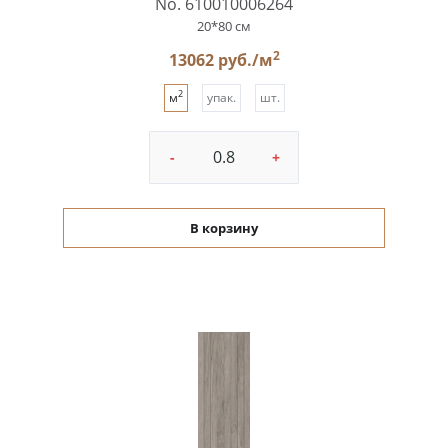
No. 610010006264
20*80 см
2
13062 руб./м
2
м
упак.
шт.
-
+
В корзину