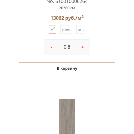
No. 610010006264
20*80 см
2
13062 руб./м
2
м
упак.
шт.
-
+
В корзину