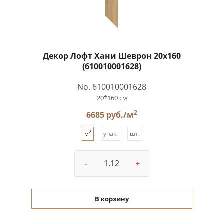
Декор Лофт Хани Шеврон 20x160
(610010001628)
No. 610010001628
20*160 см
2
6685 руб./м
2
м
упак.
шт.
-
+
В корзину