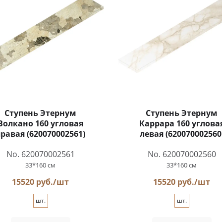
Ступень Этернум
Ступень Этернум
Волкано 160 угловая
Каррара 160 углова
равая (620070002561)
левая (620070002560
No. 620070002561
No. 620070002560
33*160 см
33*160 см
15520 руб./шт
15520 руб./шт
шт.
шт.