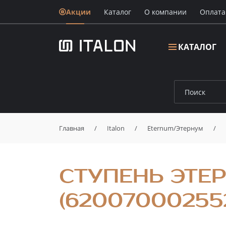
Акции
Каталог
О компании
Oплата
КАТАЛОГ
Главная
/
Italon
/
Eternum/Этернум
/
СТУПЕНЬ ЭТЕ
(62007000255