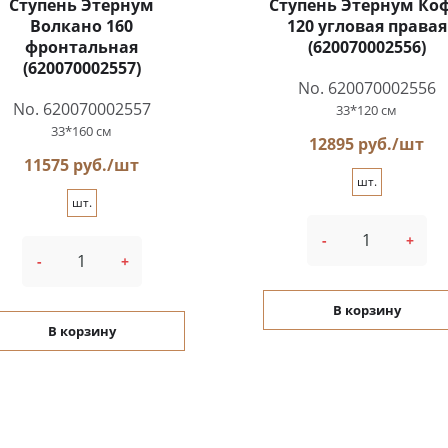
Ступень Этернум
Ступень Этернум Ко
Волкано 160
120 угловая правая
фронтальная
(620070002556)
(620070002557)
No. 620070002556
No. 620070002557
33*120 см
33*160 см
12895 руб./шт
11575 руб./шт
шт.
шт.
-
+
-
+
В корзину
В корзину