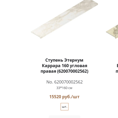
Ступень Этернум
Каррара 160 угловая
правая (620070002562)
п
No. 620070002562
33*160 см
15520 руб./шт
шт.