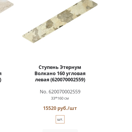
Ступень Этернум
я
Волкано 160 угловая
)
левая (620070002559)
No. 620070002559
33*160 см
15520 руб./шт
шт.