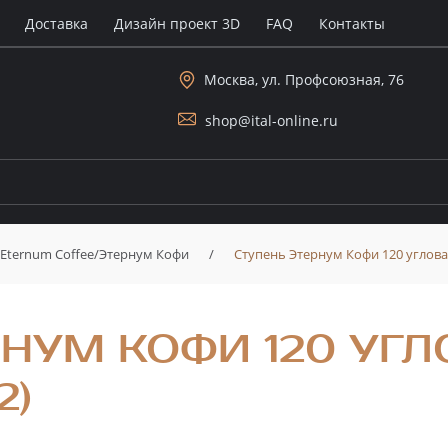
Доставка
Дизайн проект 3D
FAQ
Контакты
Москва, ул. Профсоюзная, 76
shop@ital-online.ru
Eternum Coffee/Этернум Кофи
/
Ступень Этернум Кофи 120 угловая
РНУМ КОФИ 120 УГЛ
2)