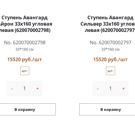
Ступень Авангард
Ступень Авангард
йрон 33x160 угловая
Сильвер 33x160 углов
левая (620070002798)
левая (620070002797
No. 620070002798
No. 620070002797
33*160 см
33*160 см
15520 руб./шт
15520 руб./шт
шт.
шт.
-
+
-
+
В корзину
В корзину