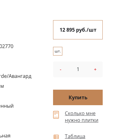
12 895 руб./шт
02770
шт.
-
+
rde/Авангард
см
Купить
енный
Сколько мне
нужно плитки
ьная
Таблица