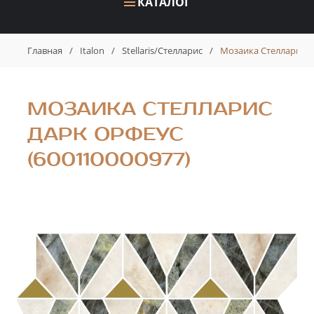
КАТАЛОГ
Главная
/
Italon
/
Stellaris/Стелларис
/
Мозаика Стелларис Д
МОЗАИКА СТЕЛЛАРИС
ДАРК ОРФЕУС
(600110000977)