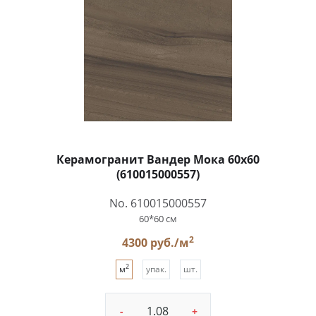
Керамогранит Вандер Мока 60x60
(610015000557)
No. 610015000557
60*60 см
2
4300 руб./м
2
м
упак.
шт.
-
+