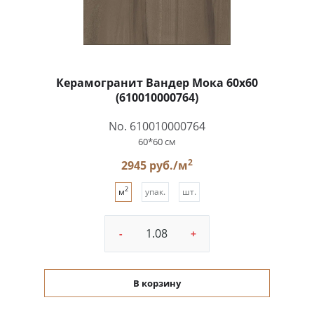
Керамогранит Вандер Мока 60x60
(610010000764)
No. 610010000764
60*60 см
2
2945 руб./м
2
м
упак.
шт.
-
+
В корзину