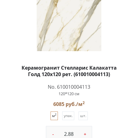
Керамогранит Стелларис Калакатта
Голд 120x120 рет. (610010004113)
No. 610010004113
120*120 см
2
6085 руб./м
2
м
упак.
шт.
-
+