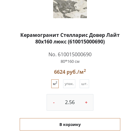
Керамогранит Стелларис Довер Лайт
80x160 люкс (610015000690)
No. 610015000690
80*160 см
2
6624 руб./м
2
м
упак.
шт.
-
+
В корзину