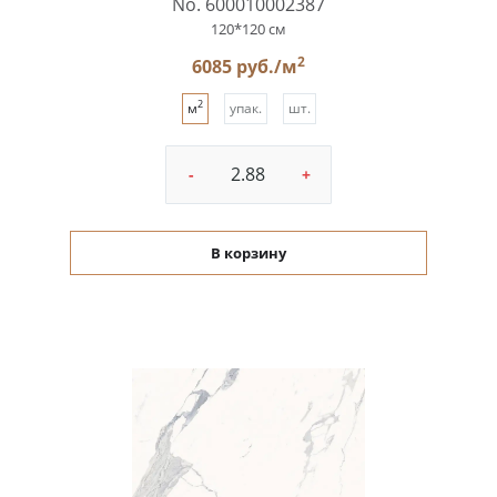
No. 600010002387
120*120 см
2
6085 руб./м
2
м
упак.
шт.
-
+
В корзину