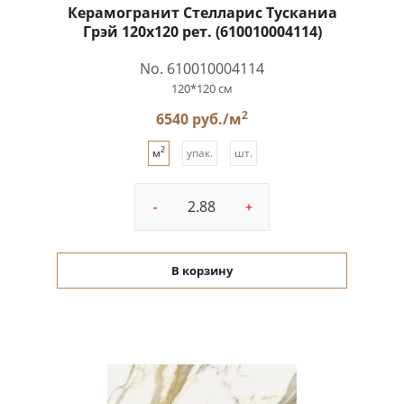
Керамогранит Стелларис Тусканиа
Грэй 120x120 рет. (610010004114)
No. 610010004114
120*120 см
2
6540 руб./м
2
м
упак.
шт.
-
+
В корзину