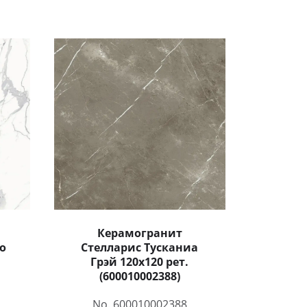
Керамогранит
о
Стелларис Тусканиа
Грэй 120x120 рет.
(600010002388)
No. 600010002388