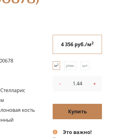
2
4 356 руб./м
00678
2
м
упак.
шт.
-
+
s/Стелларис
см
слоновая кость
Купить
енный
Это важно!