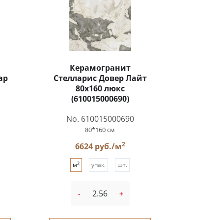
Керамогранит
ар
Стелларис Довер Лайт
80x160 люкс
(610015000690)
No. 610015000690
80*160 см
2
6624 руб./м
2
м
упак.
шт.
-
+