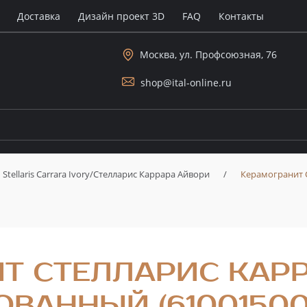
Доставка
Дизайн проект 3D
FAQ
Контакты
Москва, ул. Профсоюзная, 76
shop@ital-online.ru
Stellaris Carrara Ivory/Стелларис Каррара Айвори
/
Керамогранит 
Т СТЕЛЛАРИС КАР
ВАННЫЙ (61001500