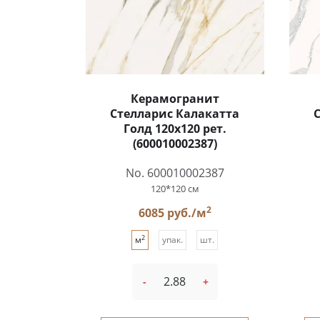
Керамогранит
Стелларис Калакатта
Голд 120x120 рет.
(600010002387)
No. 600010002387
120*120 см
2
6085 руб./м
2
м
упак.
шт.
-
+