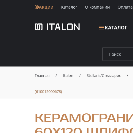
Акции
Каталог
О компании
Oплата
КАТАЛОГ
Главная
/
Italon
/
Stellaris/Стелларис
/
(610015000678)
КЕРАМОГРАНИ
60X120 ШЛИФО