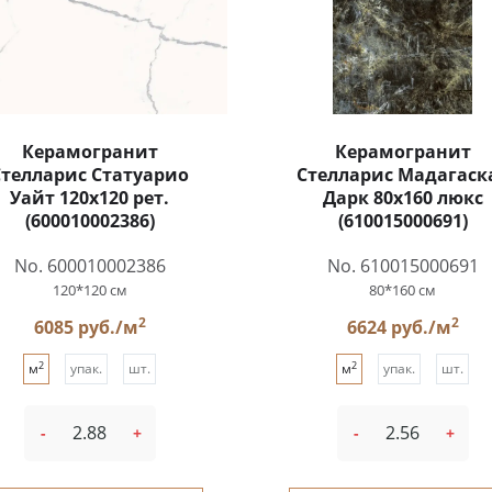
Керамогранит
Керамогранит
Стелларис Статуарио
Стелларис Мадагаск
Уайт 120x120 рет.
Дарк 80x160 люкс
(600010002386)
(610015000691)
No. 600010002386
No. 610015000691
120*120 см
80*160 см
2
2
6085 руб./м
6624 руб./м
2
2
м
упак.
шт.
м
упак.
шт.
-
+
-
+