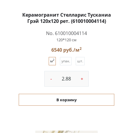
Керамогранит Стелларис Тусканиа
Грэй 120x120 рет. (610010004114)
No. 610010004114
120*120 см
2
6540 руб./м
2
м
упак.
шт.
-
+
В корзину