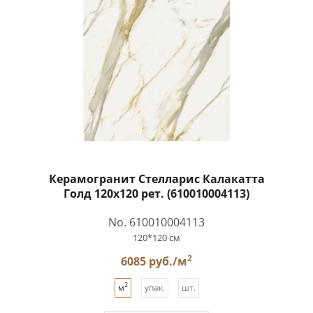
Керамогранит Стелларис Калакатта
Голд 120x120 рет. (610010004113)
No. 610010004113
120*120 см
2
6085 руб./м
2
м
упак.
шт.