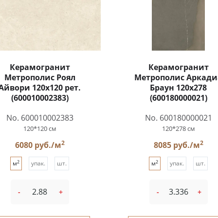
Керамогранит
Керамогранит
Метрополис Роял
Метрополис Аркади
Айвори 120x120 рет.
Браун 120x278
(600010002383)
(600180000021)
No. 600010002383
No. 600180000021
120*120 см
120*278 см
2
2
6080 руб./м
8085 руб./м
2
2
м
упак.
шт.
м
упак.
шт.
-
+
-
+