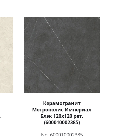
Керамогранит
Метрополис Империал
.
Блэк 120x120 рет.
(600010002385)
No. 600010002385