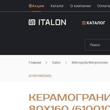
Акции
Каталог
О компании
Oплата
КАТАЛОГ
Главная
/
Italon
/
Metropolis/Метрополис
(610010002345)
КЕРАМОГРАНИ
80X160 (61001