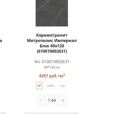
Керамогранит
а
Метрополис Империал
Блэк 60x120
(610010002631)
No. 610010002631
60*120 см
2
4297 руб./м
2
м
упак.
шт.
-
+