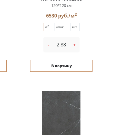
120*120 см
2
6530 руб./м
2
м
упак.
шт.
-
+
В корзину