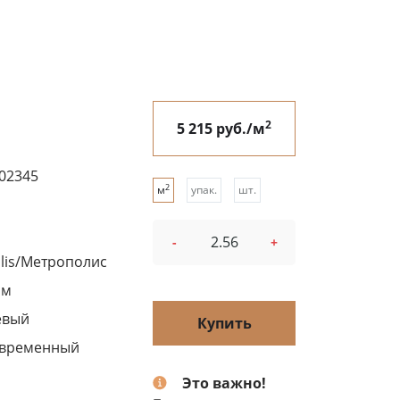
2
5 215 руб./м
02345
2
м
упак.
шт.
-
+
lis/Метрополис
см
евый
Купить
овременный
Это важно!