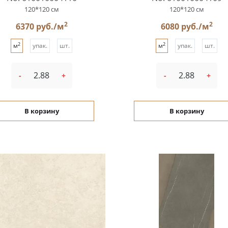
120*120 см
120*120 см
2
2
6370 руб./м
6080 руб./м
2
2
м
упак.
шт.
м
упак.
шт.
-
+
-
+
В корзину
В корзину