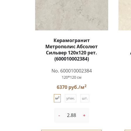
Керамогранит
Метрополис Абсолют
Сильвер 120x120 рет.
(600010002384)
No. 600010002384
120*120 см
2
6370 руб./м
2
м
упак.
шт.
-
+