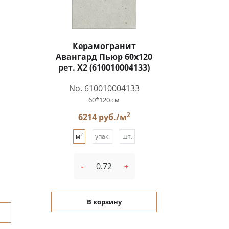
Керамогранит
Авангард Пьюр 60x120
рет. Х2 (610010004133)
No. 610010004133
60*120 см
2
6214 руб./м
2
м
упак.
шт.
-
+
В корзину