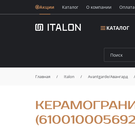
Акции
Каталог
О компании
Oплата
КАТАЛОГ
Главная
/
Italon
/
Avantgarde/Авангард
КЕРАМОГРАНИТ
(610010005692