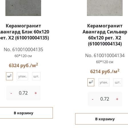
Керамогранит
Керамогранит
Авангард Блэк 60x120
Авангард Сильвер
рет. Х2 (610010004135)
60x120 рет. Х2
(610010004134)
No. 610010004135
No. 610010004134
60*120 см
60*120 см
2
6324 руб./м
2
6214 руб./м
2
м
упак.
шт.
2
м
упак.
шт.
-
+
-
+
В корзину
В корзину