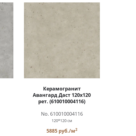
Керамогранит
Авангард Даст 120x120
рет. (610010004116)
No. 610010004116
120*120 см
2
5885 руб./м