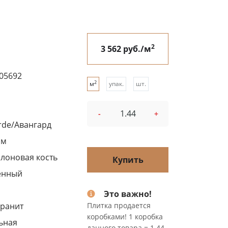
2
3 562 руб./м
05692
2
м
упак.
шт.
-
+
rde/Авангард
см
слоновая кость
Купить
енный
Это важно!
ранит
Плитка продается
коробками! 1 коробка
ьная
данного товара = 1.44