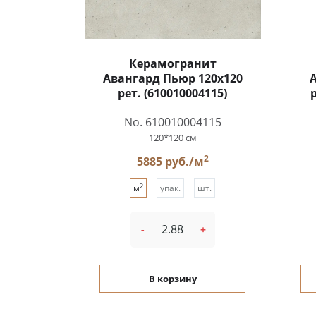
Керамогранит
Авангард Пьюр 120x120
рет. (610010004115)
No. 610010004115
120*120 см
2
5885 руб./м
2
м
упак.
шт.
-
+
В корзину