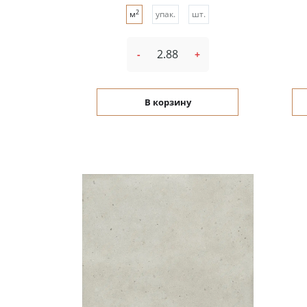
2
м
упак.
шт.
-
+
В корзину