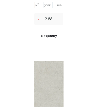
2
м
упак.
шт.
-
+
В корзину