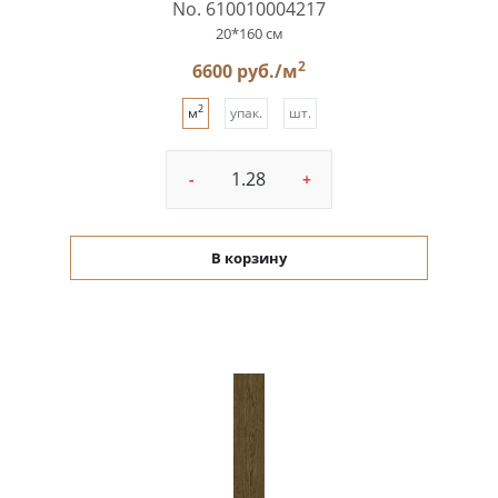
No. 610010004217
20*160 см
2
6600 руб./м
2
м
упак.
шт.
-
+
В корзину