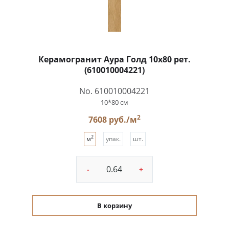
Керамогранит Аура Голд 10x80 рет.
(610010004221)
No. 610010004221
10*80 см
2
7608 руб./м
2
м
упак.
шт.
-
+
В корзину