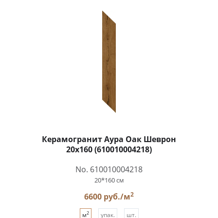
Керамогранит Аура Оак Шеврон
20x160 (610010004218)
No. 610010004218
20*160 см
2
6600 руб./м
2
м
упак.
шт.