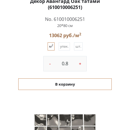
Декор Авангард Оак татами
(610010006251)
No. 610010006251
20*80 см
2
13062 руб./м
2
м
упак.
шт.
-
+
В корзину