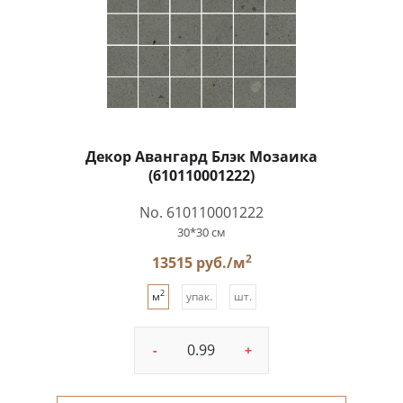
Декор Авангард Блэк Мозаика
(610110001222)
No. 610110001222
30*30 см
2
13515 руб./м
2
м
упак.
шт.
-
+