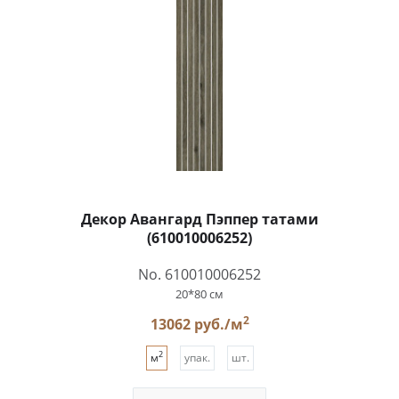
Декор Авангард Пэппер татами
(610010006252)
No. 610010006252
20*80 см
2
13062 руб./м
2
м
упак.
шт.