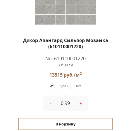
Декор Авангард Сильвер Мозаика
(610110001220)
No. 610110001220
30*30 см
2
13515 руб./м
2
м
упак.
шт.
-
+
В корзину