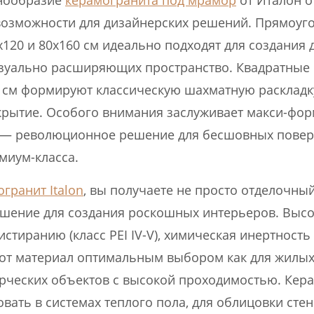
нообразие
керамогранита под мрамор
от Италон о
возможности для дизайнерских решений. Прямоуг
0х120 и 80х160 см идеально подходят для создани
зуально расширяющих пространство. Квадратные 
0 см формируют классическую шахматную раскладк
рытие. Особого внимания заслуживает макси-фор
 — революционное решение для бесшовных повер
миум-класса.
гранит Italon
, вы получаете не просто отделочный
шение для создания роскошных интерьеров. Выс
истиранию (класс PEI IV-V), химическая инертность
тот материал оптимальным выбором как для жилых
ерческих объектов с высокой проходимостью. Кер
вать в системах теплого пола, для облицовки стен