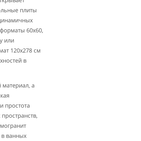
ткрывает
ольные плиты
я динамичных
форматы 60х60,
у или
мат 120х278 см
хностей в
 материал, а
окая
 и простота
 пространств,
амогранит
 в ванных