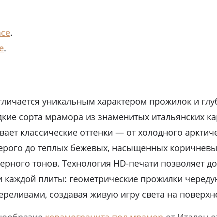
nce
.
e
.
тличается уникальным характером прожилок и глу
дкие сорта мрамора из знаменитых итальянских ка
вает классические оттенки — от холодного арктич
ерого до теплых бежевых, насыщенных коричневы
ерного тонов. Технология HD-печати позволяет д
 каждой плиты: геометрические прожилки череду
реливами, создавая живую игру света на поверхн