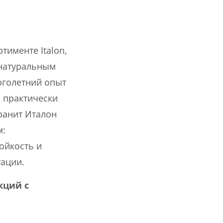
тименте Italon,
 натуральным
оголетний опыт
й практически
ранит Италон
м:
ойкость и
тации.
кций с