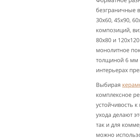
Форматное раз
безграничные 
30х60, 45х90, 6
композиций, ви
80х80 и 120х12
монолитное пок
толщиной 6 мм
интерьерах пре
Выбирая
керамо
комплексное ре
устойчивость к 
ухода делают э
так и для комм
можно использо