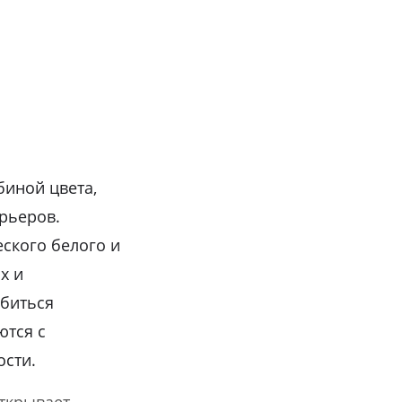
биной цвета,
рьеров.
еского белого и
х и
обиться
ются с
ости.