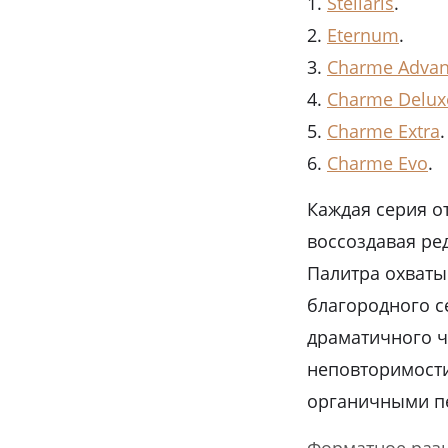
Stellaris
.
Eternum
.
Charme Adva
Charme Delux
Charme Extra
.
Charme Evo
.
Каждая серия о
воссоздавая ре
Палитра охваты
благородного с
драматичного ч
неповторимости
органичными пе