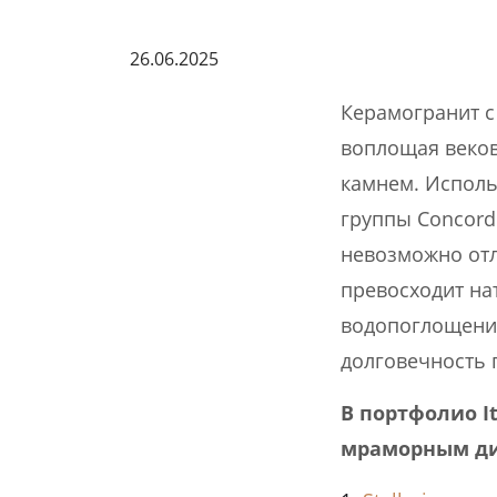
26.06.2025
Керамогранит с
воплощая веков
камнем. Исполь
группы Concord
невозможно отл
превосходит на
водопоглощение
долговечность 
В портфолио I
мраморным ди