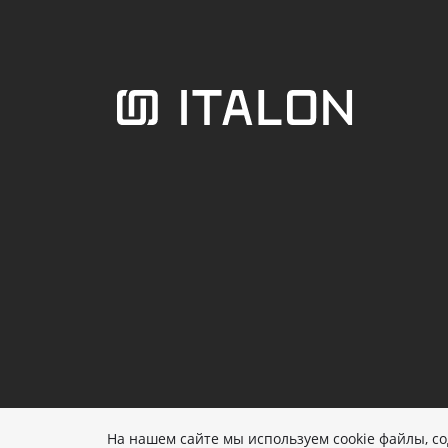
Размещенные на сайте данные носят информационный характе
На нашем сайте мы используем cookie файлы, 
© COPYRIGHT 2026 ITALON, ООО "СИТИ"