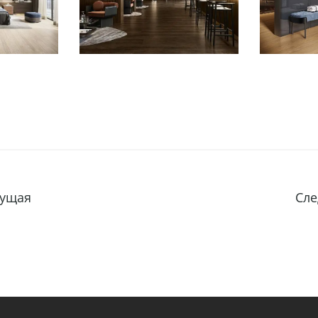
ущая
Сл