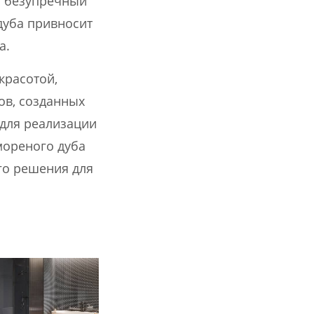
т безупречный
дуба привносит
а.
красотой,
ов, созданных
 для реализации
мореного дуба
го решения для