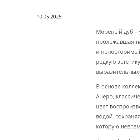
10.05.2025
Мореный дуб – 
пролежавшая на
и неповторимый
редкую эстетик
выразительных
В основе колле
Ачеро, классич
цвет воспроизв
водой, сохраня
которую невозм