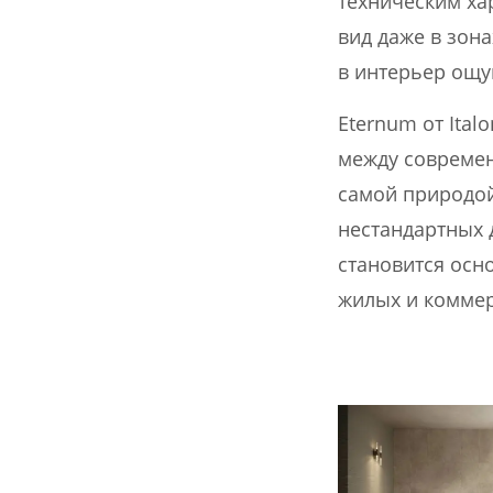
техническим ха
вид даже в зон
в интерьер ощу
Eternum от Ital
между современ
самой природой
нестандартных 
становится осн
жилых и коммер