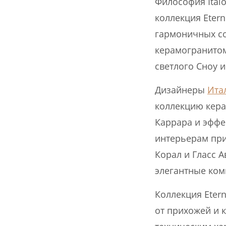
Философия Ital
коллекция Etern
гармоничных со
керамогранитом
светлого Сноу 
Дизайнеры
Ита
коллекцию кера
Каррара и эффе
интерьерам при
Корал и Гласс 
элегантные ком
Коллекция Eter
от прихожей и 