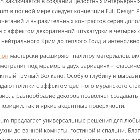
on заключается в создании целостных интерьерны
um в полной мере следует концепции Full Design Pr
четаний и выразительных контрастов серия допо
 с эффектом декоративной штукатурки в четырех о
и нейтрального Крим до теплого Голд и интенсивно
лон
мастерски расширяют палитру материалов, вк
могранит под мрамор в двух вариациях – классич
ктный темный Волкано. Особую глубину и вырази
дают плитки с эффектом цветного муранского стек
Авио, а разнообразие декоров позволяет создавать
позиции, так и яркие акцентные поверхности.
num предлагает универсальные решения для любых
кухни до ванной комнаты, гостиной и спальни. Бла