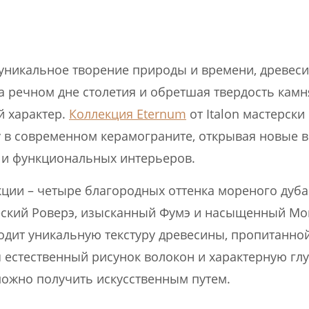
уникальное творение природы и времени, древеси
 речном дне столетия и обретшая твердость камня
 характер.
Коллекция Eternum
от Italon мастерски
у в современном керамограните, открывая новые 
 и функциональных интерьеров.
кции – четыре благородных оттенка мореного дуба
еский Роверэ, изысканный Фумэ и насыщенный Мо
одит уникальную текстуру древесины, пропитанно
я естественный рисунок волокон и характерную глу
ожно получить искусственным путем.