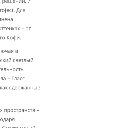
х решений, и
oject. Для
лнена
ттенках – от
го Кофи.
лючая в
еский светлый
тельность
ла – Гласс
 как сдержанные
 пространств –
годаря